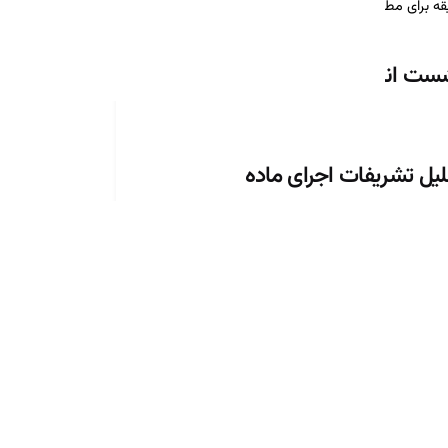
ست انتظامی کانون قزوین
ل تشریفات اجرای ماده
امه اجرایی لایحه قانونی
ن وکلای دادگستری