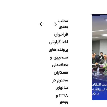
مطلب
بعدی
فراخوان
اخذ گزارش
پرونده های
تسخیری و
معاضدتی
توسط
همکاران
عمومی
محترم در
 پرداز اردیبهشت نوآفرین
سالهای
۱۳۹۸ و
۱۳۹۹