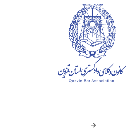
Ski
t
conten