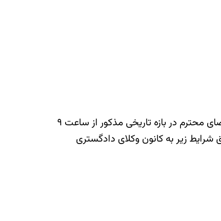
با عنایت به فرا رسیدن ایام تمدید پروانه وکالت/کارآموزی از ۳ لغایت ۲۷ آبان ماه ۱۴۰۰ مقتضی است اعضای محترم در بازه تاریخی مذکور از ساعت ۹
ابق شرایط زیر به کانون وکلای دادگستری