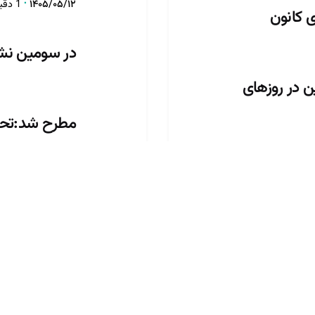
۱۴۰۵/۰۵/۱۲
1 دقیقه برای مطالعه
ی کانون
در سومین نش
ن در روزهای
مطرح شد:تحلی
142 آیین ن
ند فعالیت
ن قزوین در
استقلال کانو