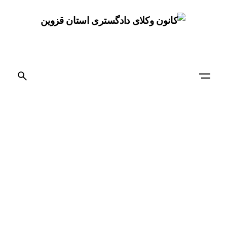
Ski
t
conten