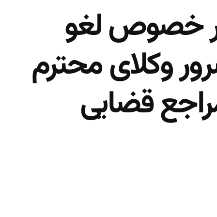
در خصوص لغو
ور وکلای محترم
راجع قضایی