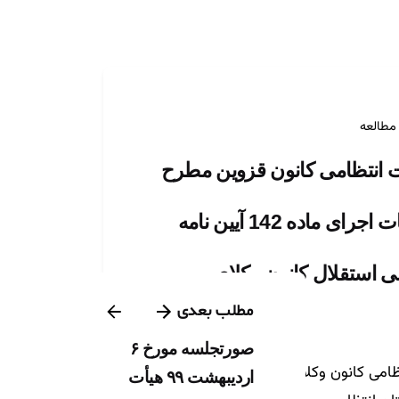
ی
انتظامی کانون قزوین مطرح
شد:تحلیل تشریفات اجرای ماده 142 آیین نامه
نی استقلال کانون وکلای
مطلب بعدی
صورتجلسه مورخ ۶
 پرداز اردیبهشت نوآفرین
می کانون وکلای دادگستری استان
اردیبهشت ۹۹ هیأت