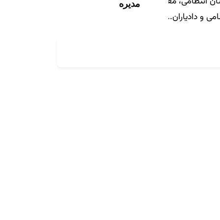
ن انتظامی، معاونان دادستان، رؤسا و
مدیره
می و دادیاران...