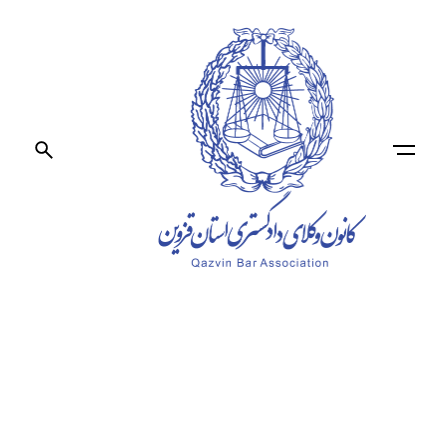
Ski
t
conten