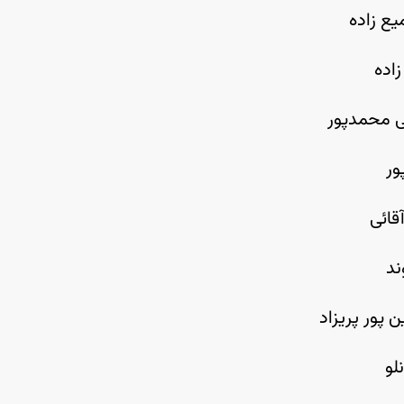
ع زاده
زاده
ی محمدپور
ور
قائی
ند
 پور پریزاد
لو