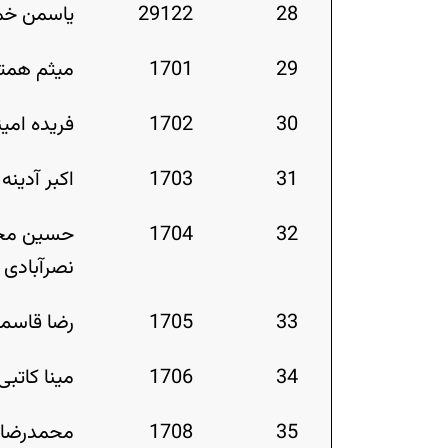
28
29122
یاسمن خ
29
1701
میثم همت
30
1702
فریده امی
31
1703
اکبر آدینه
32
1704
حسین مح
نصرآبادی
33
1705
رضا قاسم
34
1706
مینا کاتبی
35
1708
محمدرضا 