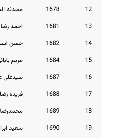
12
1678
محدثه ال
13
1681
احمد رضا م
14
1682
حسن اسد
15
1684
مریم بابائ
16
1687
سیدعلی ع
17
1688
فریده رضائ
18
1689
محمدرضا 
19
1690
سعید ابرا