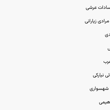
سادات عرشی
رادی زیارانی
ی
ی
رب
ی نیارکی
شهسواری
هیمی