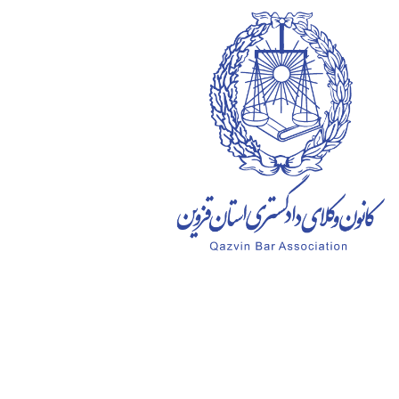
Ski
t
conten