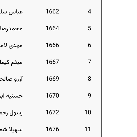
4
1662
عباس سلی
5
1664
محمدرضا 
6
1666
مهدی لام
7
1667
میثم کیم
8
1669
آرزو صالح
9
1670
حسنیه ابر
10
1672
رسول رحما
11
1676
سهیلا ش