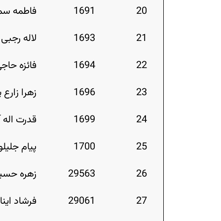
20
1691
فاطمه سمی
21
1693
لاله رجبی 
22
1694
فائزه حاج
23
1696
زهرا زارع پ
24
1699
قدرت اله آ
25
1700
پیام جلیلو
26
29563
زهره حسین
27
29061
فرشاد اینان