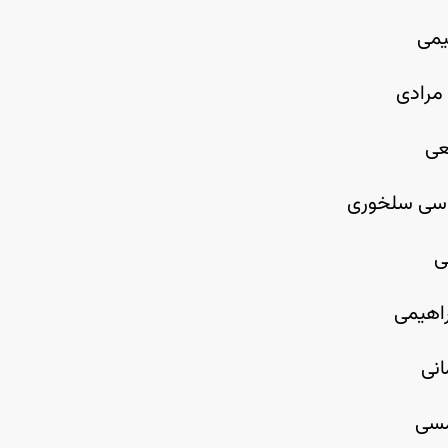
می
مرادی
عی
اسی سلخوری
ی
اهیمی
نی
مسی