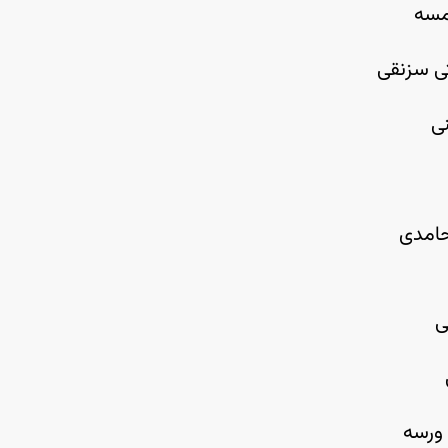
مسه
ی سزنقی
نی
امدی
ی
ورسه