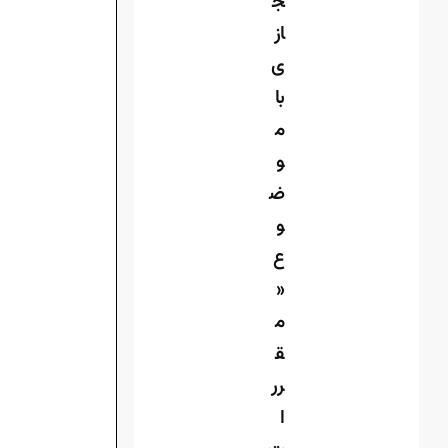
ج
از
ی
با
م
و
ض
و
ع
«
م
ق
رر
ا