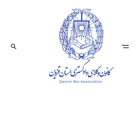
Ski
t
conten