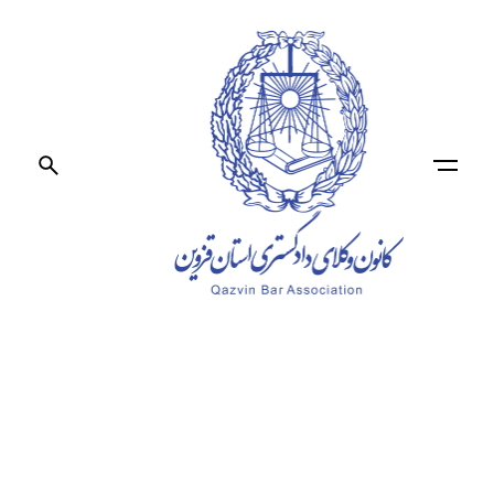
Ski
t
conten