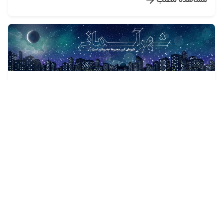
تنظیم توسط
روابط عمومی
۱۳۹۵/۰۳/۱۷
1 دقیقه برای مطالعه
آغاز میهمانی الهی مبارک...
شهر که شهر خدا باشد در هوایش بوی بهشت جریان
میگیرد و مردمانش همه سرمست، نوای ربنا میگیرند… و
میهمانی که میزبانش...
مشاهده مطلب