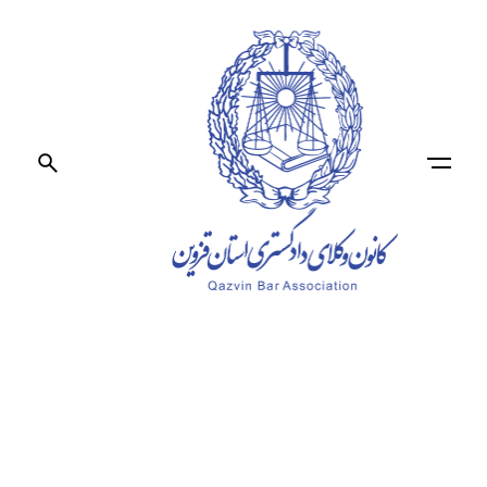
Ski
t
conten