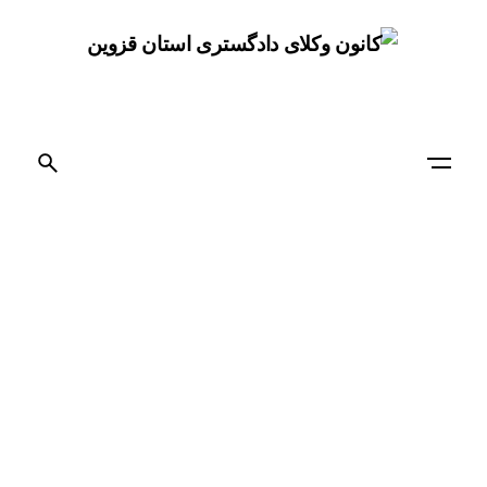
Ski
t
conten