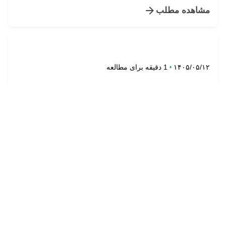
مشاهده مطلب
تنظیم توسط
روابط عمومی
1 دقیقه برای مطالعه
۱۴۰۵/۰۵/۱۲
در سومین نشست انتظامی کانون قزوین مطرح
شد:تحلیل تشریفات اجرای ماده 142 آیین نامه
اجرایی لایحه قانونی استقلال کانون وکلای
دادگستری