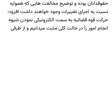
حقوقدانان بوده و توضیح مخالفت هایی که همواره
نسبت به اجرای تغییرات وجود خواهند داشت افزود:
حرکت قوه قضائیه به سمت الکترونیکی نمودن شیوه
انجام امور را در حالت کلی مثبت میدانیم و از طرفی
نسبت به مشکلات و نواقص این سامانه ها تاحدی
آگاهی داریم اما یقین داریم که این تغییر گامی رو به
جلو خواهد بود و امید است تا با کمک و همراهی
جامعه حقوق دان علی الخصوص وکلای محترم کانون
وکلا بتوانیم هر چه سریع تر این مشکلات را نیز مرتفع
سازیم.
در این نشست همچنین به سوالاتی که وکلای
دادگستری و سایر حضار نسبت به نحوه استفاده و
بهره برداری از این سامانه های داشتند با توجه به