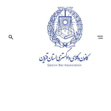
Ski
t
conten