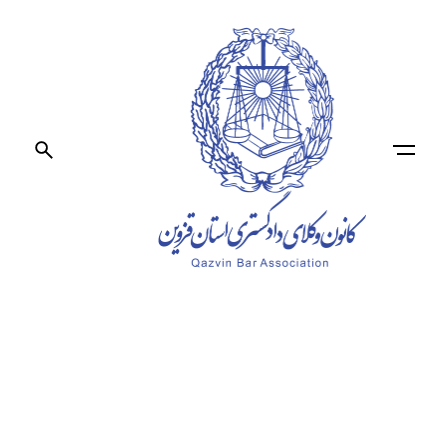
Ski
t
conten