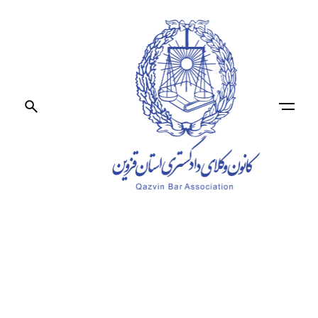
Ski
t
conten