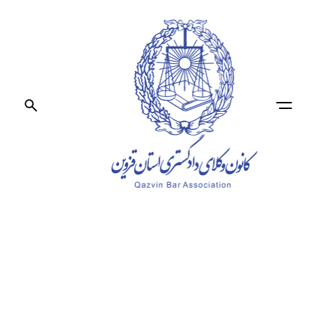
Ski
t
conten