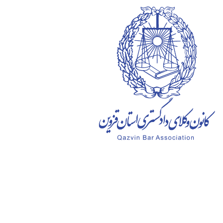
Ski
t
conten