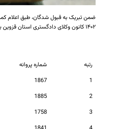
ضمن تبریک به قبول شدگان، طبق اعلام کمیسی
۱۴۰۲ کانون وکلای دادگستری استان قزوین به شرح زیر و به ترتیب رتبه به استحضار میرسد :
رتبه
شماره پروانه
1867
1
1885
2
1758
3
1841
4