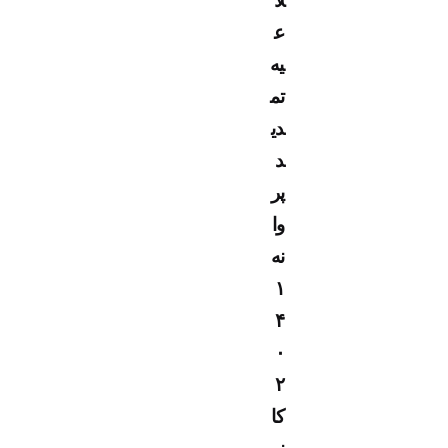
لا
ع
یه
تم
دی
د
پر
وا
نه
۱
۴
۰
۲
کا